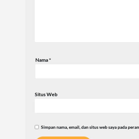
Nama
*
Situs Web
Simpan nama, email, dan situs web saya pada pera