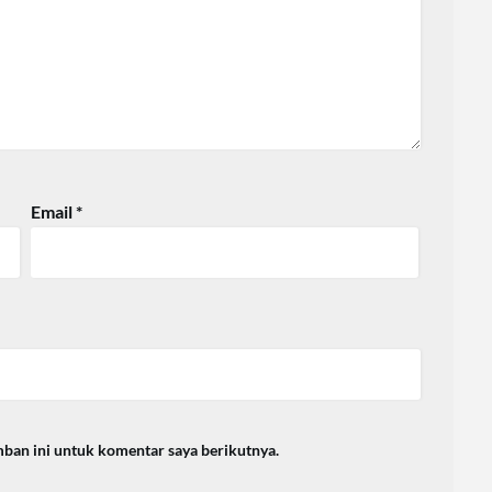
Email
*
mban ini untuk komentar saya berikutnya.