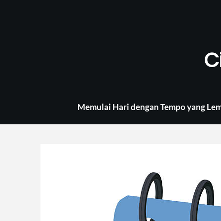
Skip
to
content
C
Memulai Hari dengan Tempo yang Le