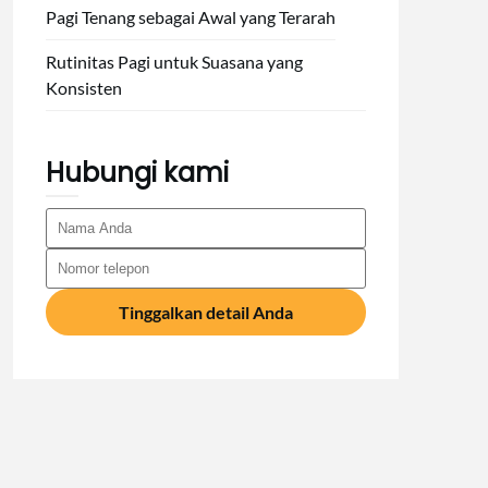
Pagi Tenang sebagai Awal yang Terarah
Rutinitas Pagi untuk Suasana yang
Konsisten
Hubungi kami